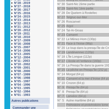
N°28 - 2019
N° 30
Saint-Nic 2ème partie
N°27 - 2018
N° 29
Saint-Nic 1ère partie
N°26 - 2017
N° 28
De Quelern à Rostellec
N°25 - 2016
N°24 - 2015
N° 27
Telgruc-sur-Mer
N°23 - 2014
N° 26
Roscanvel
N°22 - 2013
N° 25
Argol
N°21 - 2012
N°20 - 2012
N° 24
Tal-Ar-Groas
N°19 - 2011
N° 23
Camaret
N°18 - 2010
N° 22
Le Ménez-Hom (130p)
N°17 - 2009
N° 21
Face à l’Iroise (96p)
N°16 - 2008
N°15 - 2007
N° 20
Le loup dans la presqu’île de C
N°14 - 2006
N° 19
Landévennec (120p)
N°13 - 2005
N° 18
L’Île Longue (112p)
N°12 - 2004
N°11 - 2003
N° 17
L’école et l’enfance (160p)
N°10 - 2002
N° 16
La Presqu’île dans la guerre 19
N°09 - 2001
N° 15
La pêche en Presqu’île (152 p)
N°08 - 2000
N° 14
Morgat (64 p)
N°07 - 1999
N°06 - 1998
N° 11
Camaret et la mer d’Iroise (64 p)
N°05 - 1997
N° 10
Crozon (64 p)
N°04 - 1996
N° 9
Presqu’île (64 p)
N°03 - 1995
N°02 - 1994
N° 8
Presqu’île (64 p)
N°01 - 1993
N° 7
Lanvéoc (64 p)
N° 5
Aulne maritime (64 p)
Autres publications
Préhistoire et protohistoire tome 
Commander une